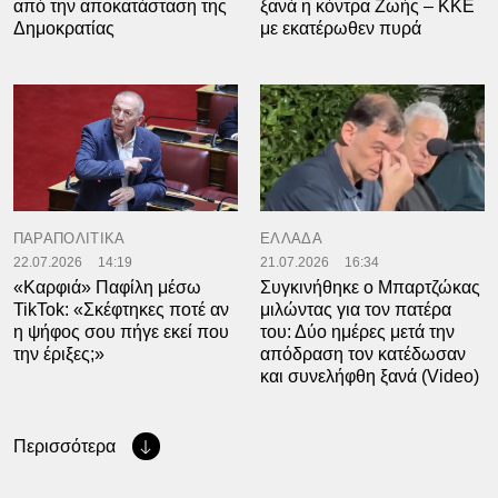
από την αποκατάσταση της
ξανά η κόντρα Ζωής – ΚΚΕ
Δημοκρατίας
με εκατέρωθεν πυρά
ΠΑΡΑΠΟΛΙΤΙΚΑ
ΕΛΛΑΔΑ
22.07.2026
14:19
21.07.2026
16:34
«Καρφιά» Παφίλη μέσω
Συγκινήθηκε ο Μπαρτζώκας
TikTok: «Σκέφτηκες ποτέ αν
μιλώντας για τον πατέρα
η ψήφος σου πήγε εκεί που
του: Δύο ημέρες μετά την
την έριξες;»
απόδραση τον κατέδωσαν
και συνελήφθη ξανά (Video)
Περισσότερα