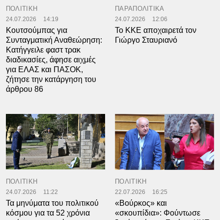
ΠΟΛΙΤΙΚΗ
ΠΑΡΑΠΟΛΙΤΙΚΑ
24.07.2026
14:19
24.07.2026
12:06
Κουτσούμπας για
Το ΚΚΕ αποχαιρετά τον
Συνταγματική Αναθεώρηση:
Γιώργο Σταυριανό
Κατήγγειλε φαστ τρακ
διαδικασίες, άφησε αιχμές
για ΕΛΑΣ και ΠΑΣΟΚ,
ζήτησε την κατάργηση του
άρθρου 86
ΠΟΛΙΤΙΚΗ
ΠΟΛΙΤΙΚΗ
24.07.2026
11:22
22.07.2026
16:25
Τα μηνύματα του πολιτικού
«Βούρκος» και
κόσμου για τα 52 χρόνια
«σκουπίδια»: Φούντωσε