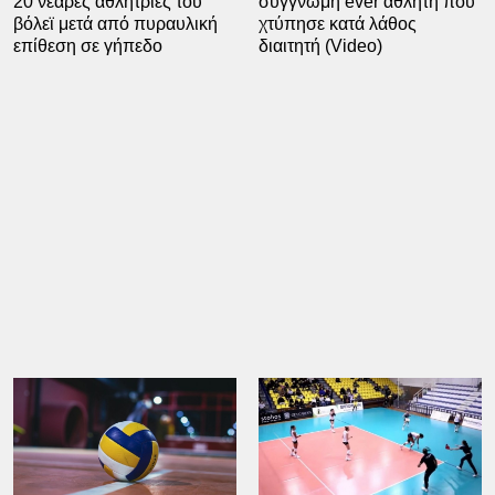
20 νεαρές αθλήτριες του
συγγνώμη ever αθλητή που
βόλεϊ μετά από πυραυλική
χτύπησε κατά λάθος
επίθεση σε γήπεδο
διαιτητή (Video)