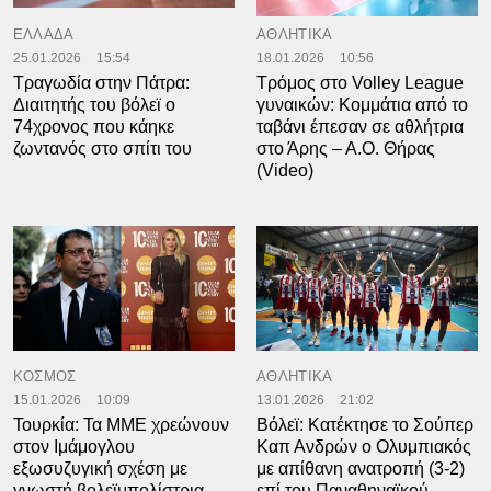
ΕΛΛΑΔΑ
ΑΘΛΗΤΙΚΑ
25.01.2026
15:54
18.01.2026
10:56
Τραγωδία στην Πάτρα:
Τρόμος στο Volley League
Διαιτητής του βόλεϊ ο
γυναικών: Κομμάτια από το
74χρονος που κάηκε
ταβάνι έπεσαν σε αθλήτρια
ζωντανός στο σπίτι του
στο Άρης – Α.Ο. Θήρας
(Video)
ΚΟΣΜΟΣ
ΑΘΛΗΤΙΚΑ
15.01.2026
10:09
13.01.2026
21:02
Τουρκία: Τα ΜΜΕ χρεώνουν
Βόλεϊ: Κατέκτησε το Σούπερ
στον Ιμάμογλου
Καπ Ανδρών ο Ολυμπιακός
εξωσυζυγική σχέση με
με απίθανη ανατροπή (3-2)
γνωστή βολεϊμπολίστρια –
επί του Παναθηναϊκού