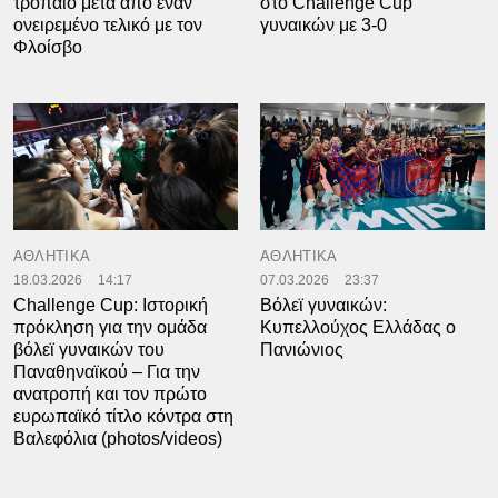
τρόπαιο μετά από έναν
στο Challenge Cup
ονειρεμένο τελικό με τον
γυναικών με 3-0
Φλοίσβο
ΑΘΛΗΤΙΚΑ
ΑΘΛΗΤΙΚΑ
18.03.2026
14:17
07.03.2026
23:37
Challenge Cup: Ιστορική
Βόλεϊ γυναικών:
πρόκληση για την ομάδα
Κυπελλούχος Ελλάδας ο
βόλεϊ γυναικών του
Πανιώνιος
Παναθηναϊκού – Για την
ανατροπή και τον πρώτο
ευρωπαϊκό τίτλο κόντρα στη
Βαλεφόλια (photos/videos)