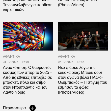
Την συνέλαβαν για υπόθεση
(Photos/Video)
ναρκωτικών
ΑΘΛΗΤΙΚΑ
ΑΘΛΗΤΙΚΑ
31.12.2025
16:01
05.12.2025
18:46
Ανασκόπηση: Ο θαυμαστός
Νέο φιάσκο λόγω της
κόσμος των σπορ το 2025 –
κακοκαιρίας: Μπλακ άουτ
Από τις εθνικές επιτυχίες σε
στον αγώνα βόλεϊ ΠΑΟΚ-
μπάσκετ, πόλο και στίβο
Ολυμπιακός – Η στιγμή που
στον Ντουπλάντις και τον
έσβησαν τα φώτα
Λάντο Νόρις
(Photos/Video)
Περισσότερα