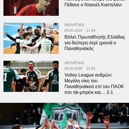
Πέθανε ο Ντανιέλ Καστελάνι
ΑΘΛΗΤΙΚΑ
09.05.2026
21:49
Βόλεϊ: Πρωταθλητής Ελλάδας
για δεύτερη σερί χρονιά ο
Παναθηναϊκός
ΑΘΛΗΤΙΚΑ
04.05.2026
21:55
Volley League ανδρών:
Μεγάλη νίκη του
Παναθηναϊκού επί του ΠΑΟΚ
στο τάι-μπρέικ και… 2-1