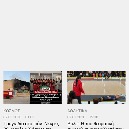
ΚΟΣΜΟΣ
ΑΘΛΗΤΙΚΑ
02.03.2026
01:03
02.02.2026
19:38
Τραγωδία στο Ιράν: Νεκρές
Bόλεϊ: Η πιο θεαματική