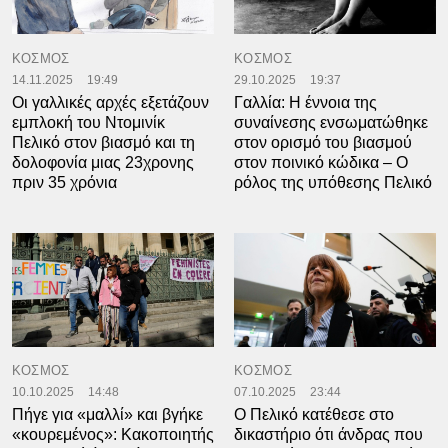
ΚΟΣΜΟΣ
ΚΟΣΜΟΣ
14.11.2025
19:49
29.10.2025
19:37
Οι γαλλικές αρχές εξετάζουν
Γαλλία: Η έννοια της
εμπλοκή του Ντομινίκ
συναίνεσης ενσωματώθηκε
Πελικό στον βιασμό και τη
στον ορισμό του βιασμού
δολοφονία μιας 23χρονης
στον ποινικό κώδικα – Ο
πριν 35 χρόνια
ρόλος της υπόθεσης Πελικό
ΚΟΣΜΟΣ
ΚΟΣΜΟΣ
10.10.2025
14:48
07.10.2025
23:44
Πήγε για «μαλλί» και βγήκε
Ο Πελικό κατέθεσε στο
«κουρεμένος»: Κακοποιητής
δικαστήριο ότι άνδρας που