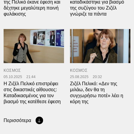
της Πελικό έκανε έφεση και
καταδικάστηκε για βιασμό
δέχτηκε μεγαλύτερη ποινή
της συζύγου του Ζιζέλ
φυλάκισης
γνώριζε τα πάντα
ΚΟΣΜΟΣ
ΚΟΣΜΟΣ
05.10.2025
21:44
25.08.2025
20:32
Η Ζιζέλ Πελικό επιστρέφει
Ζιζέλ Πελικό: «Δεν της
στις δικαστικές αίθουσες:
μιλάω, δεν θα τη
Καταδικασμένος για τον
συγχωρήσω ποτέ» λέει η
βιασμό της κατέθεσε έφεση
κόρη της
Περισσότερα