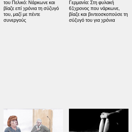
του Πελικό: Νάρκωνε και
Γερμανία: Στη φυλακή
βίαζε επί χρόνια τη σύζυγό
61χρονος που νάρκωνε,
του, μαζί με πέντε
βίαζε και βιντεοσκοπούσε τη
συνεργούς
σύζυγό του για χρόνια