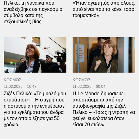
Πελικό, τη γυναίκα που
«Ήταν αγαπητός από όλους,
αναδείχθηκε σε παγκόσμιο
αυτό είναι που το κάνει τόσο
σύμβολο κατά της
τρομακτικό»
σεξουαλικής βίας
ΚΟΣΜΟΣ
ΚΟΣΜΟΣ
11.02.2026
16:47
11.02.2026
00:04
Ζιζέλ Πελικό: «Το μυαλό μου
Η Le Monde δημοσιεύει
σταμάτησε» – Η στιγμή που
αποσπάσματα από την
η αστυνομία την ενημέρωσε
αυτοβιογραφία της Ζιζέλ
για τα εγκλήματα του άνδρα
Πελικό – «Ίσως η ντροπή να
με τον οποίο έζησε για 50
φεύγει ευκολότερα όταν
χρόνια
είσαι 70 ετών»