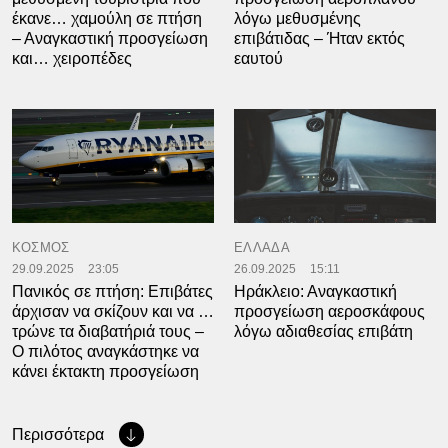
έκανε… χαμούλη σε πτήση
λόγω μεθυσμένης
– Αναγκαστική προσγείωση
επιβάτιδας – Ήταν εκτός
και… χειροπέδες
εαυτού
ΚΟΣΜΟΣ
ΕΛΛΑΔΑ
29.09.2025
23:05
26.09.2025
15:11
Πανικός σε πτήση: Επιβάτες
Ηράκλειο: Αναγκαστική
άρχισαν να σκίζουν και να …
προσγείωση αεροσκάφους
τρώνε τα διαβατήριά τους –
λόγω αδιαθεσίας επιβάτη
Ο πιλότος αναγκάστηκε να
κάνει έκτακτη προσγείωση
Περισσότερα