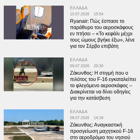
ΕΛΛΑΔΑ
10.07.2026
15:54
Ryanair: Πώς έσπασε το
παράθυρο του αεροσκάφους
εν πτήσει – «Το κεφάλι μέχρι
τους ώμους βγήκε έξω», λένε
για τον Σέρβο επιβάτη
ΕΛΛΑΔΑ
09.07.2026
20:30
Ζάκυνθος: Η στιγμή που ο
πιλότος του F-16 εγκαταλείπει
το φλεγόμενο αεροσκάφος –
Διακρίνεται να δίνει οδηγίες
για την κατάσβεση
ΕΛΛΑΔΑ
09.07.2026
14:16
Ζάκυνθος: Αναγκαστική
προσγείωση μαχητικού F-16
στο αεροδρόμιο του νησιού