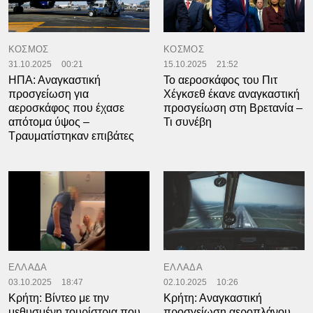
ΚΟΣΜΟΣ
ΚΟΣΜΟΣ
31.10.2025
00:21
15.10.2025
21:52
ΗΠΑ: Αναγκαστική
Το αεροσκάφος του Πιτ
προσγείωση για
Χέγκσεθ έκανε αναγκαστική
αεροσκάφος που έχασε
προσγείωση στη Βρετανία –
απότομα ύψος –
Τι συνέβη
Τραυματίστηκαν επιβάτες
ΕΛΛΑΔΑ
ΕΛΛΑΔΑ
03.10.2025
18:47
02.10.2025
10:26
Κρήτη: Βίντεο με την
Κρήτη: Αναγκαστική
μεθυσμένη τουρίστρια που
προσγείωση αεροπλάνου