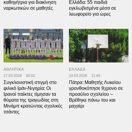
καθηγήτρια για διακίνηση
Ελλάδα: 55 παιδιά
ναρκωτικών σε μαθητές
εγκλωβισμένα μέσα σε
λεωφορείο για ώρες
ΑΘΛΗΤΙΚΑ
ΕΛΛΑΔΑ
27.03.2026
20:02
24.03.2026
11:40
Συγκλονιστική στιγμή στο
Πάτρα: Μαθητής Λυκείου
φιλικό Ιράν-Νιγηρία: Οι
γρονθοκόπησε 9χρονο σε
Ιρανοί παίκτες τίμησαν τα
προαύλιο σχολείου –
θύματα της τραγωδίας στη
Βρέθηκε πάνω του και
Μινάμπ κρατώντας σχολικές
μαχαίρι
τσάντες