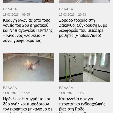
ΕΛΛΑΔΑ
ΕΛΛΑΔΑ
18.03.2026
09:55
17.03.2026
20:43
Κραυγή αγωνίας από τους
Σοβαρό τροχαίο στη
γονείς του 2ου Δημοτικού
Ζάκυνθο: Σύγκρουση ΙΧ με
και Νηπιαγωγείου Πεντέλης
λεωφορείο που μετέφερε
– Κίνδυνος «λουκέτου»
μαθητές (Photos/Video)
λόγω γραφειοκρατίας
ΕΛΛΑΔΑ
ΕΛΛΑΔΑ
11.03.2026
14:52
11.03.2026
11:55
Ηράκλειο: Η στιγμή που οι
Καταγγελία σοκ για
δύο ανήλικοι πυροδοτούν
περιστατικό ενδοσχολικής
τον εκρηκτικό μηχανισμό σε
βίας στη Ρόδο: