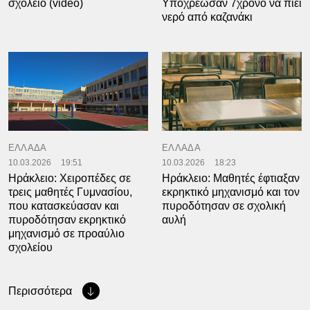
σχολείο (video)
Υποχρέωσαν 7χρονο να πιει
νερό από καζανάκι
ΕΛΛΑΔΑ
ΕΛΛΑΔΑ
10.03.2026
19:51
10.03.2026
18:23
Ηράκλειο: Χειροπέδες σε
Ηράκλειο: Μαθητές έφτιαξαν
τρεις μαθητές Γυμνασίου,
εκρηκτικό μηχανισμό και τον
που κατασκεύασαν και
πυροδότησαν σε σχολική
πυροδότησαν εκρηκτικό
αυλή
μηχανισμό σε προαύλιο
σχολείου
Περισσότερα