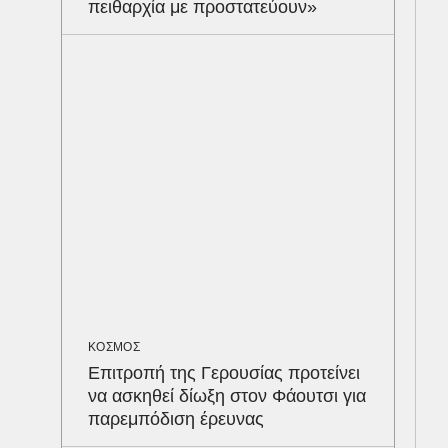
πειθαρχία με προστατεύουν»
ΕΛΛ
Βαρ
στη
ανα
του
ΚΟΣΜΟΣ
Επιτροπή της Γερουσίας προτείνει
να ασκηθεί δίωξη στον Φάουτσι για
παρεμπόδιση έρευνας