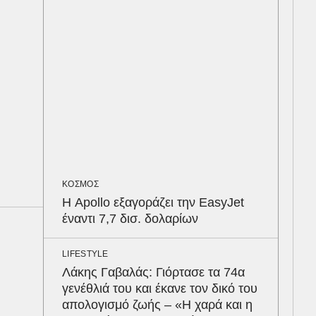
προ
ΟΙΚ
Το 
του
φέρ
MED
«Κ
Κυκ
ΚΟΣΜΟΣ
τον
Η Apollo εξαγοράζει την EasyJet
Παυ
έναντι 7,7 δισ. δολαρίων
ΥΓΕ
LIFESTYLE
Τα 
Λάκης Γαβαλάς: Γιόρτασε τα 74α
σάκ
γενέθλιά του και έκανε τον δικό του
στη
απολογισμό ζωής – «Η χαρά και η