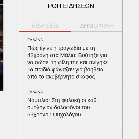
ΡΟΗ ΕΙΔΗΣΕΩΝ
ΕΙΔΗΣΕΙΣ
ΔΗΜΟΦΙΛΗ
ΕΛΛΑΔΑ
ΑΥΤ
Πώς έγινε η τραγωδία με τη
Κρά
42χρονη στα Μάλια: Βούτηξε για
είν
να σώσει τη φίλη της και πνίγηκε –
του
Τα παιδιά φώναζαν για βοήθεια
από το ακυβέρνητο σκάφος
ΠΕΡ
Φλό
ΕΛΛΑΔΑ
πύθ
Ναύπλιο: Στη φυλακή οι καθ’
κέρ
ομολογίαν δολοφόνοι του
δια
59χρονου ψυχολόγου
ΥΓΕ
Το 
ρίχ