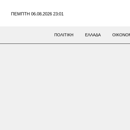
ΠΕΜΠΤΗ 06.08.2026 23:01
ΠΟΛΙΤΙΚΗ
ΕΛΛΑΔΑ
ΟΙΚΟΝΟ
Σ
lo εξαγοράζει την EasyJet
 7,7 δισ. δολαρίων