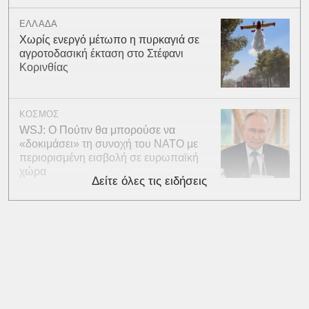
ΕΛΛΑΔΑ
Χωρίς ενεργό μέτωπο η πυρκαγιά σε
αγροτοδασική έκταση στο Στέφανι
Κορινθίας
ΚΟΣΜΟΣ
WSJ: Ο Πούτιν θα μπορούσε να
«δοκιμάσει» τη συνοχή του ΝΑΤΟ με
περιορισμένη εισβολή σε ευρωπαϊκή
χώρα
Δείτε όλες τις ειδήσεις