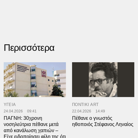
Περισσότερα
ΥΓΕΙΑ
ΠΟΝΤΙΚΙ ART
24.04.2026
09:41
22.04.2026
14:49
ΠΑΓΝΗ: 30χρονη
Πέθανε ο γνωστός
νοσηλεύτρια πέθανε μετά
ηθοποιός Στέφανος Ληναίος
από κανάλωση χαπιών –
Είχε ειδοποίησει φίλη της ότι