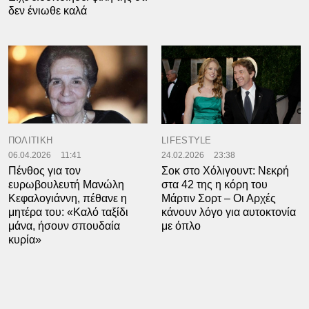
δεν ένιωθε καλά
ΠΟΛΙΤΙΚΗ
LIFESTYLE
06.04.2026
11:41
24.02.2026
23:38
Πένθος για τον
Σοκ στο Χόλιγουντ: Νεκρή
ευρωβουλευτή Μανώλη
στα 42 της η κόρη του
Κεφαλογιάννη, πέθανε η
Μάρτιν Σορτ – Οι Αρχές
μητέρα του: «Καλό ταξίδι
κάνουν λόγο για αυτοκτονία
μάνα, ήσουν σπουδαία
με όπλο
κυρία»