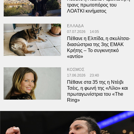
τρανς πρωτοπόρος του
ΛΟΑΤΚΙ κινήματος
ΕΛΛΑΔΑ
07.07.2026
14:05
Πέθανε η Ελπίδα, η σκυλίτσα-
διασώστρια της 3ης ΕΜΑΚ
Κρήτης – Το συγκινητικό
«αντίο»
ΚΟΣΜΟΣ
17.06.2026
23:40
Πέθανε στα 35 της η Ντέιβι
Τσέις, η φωνή της «Λίλο» και
πρωταγωνίστρια του «The
Ring»