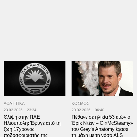
ΑΘΛΗΤΙΚΑ
ΚΟΣΜΟΣ
23.02.2026
23:34
20.02.2026
06:40
Θλίψη στην ΠΑΕ
Πέθανε σε ηλικία 53 ετών ο
Ηλιούπολη: Έφυγε από τη
Έρικ Ντέιν – Ο «McSteamy»
ζωή 17χρονος
του Grey’s Anatomy έχασε
ποδοσφαιριστής της
τη μάχη με τη νόσο ALS