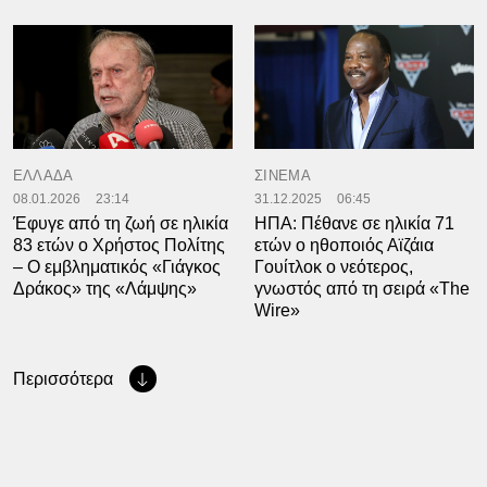
ΕΛΛΑΔΑ
ΣΙΝΕΜΑ
08.01.2026
23:14
31.12.2025
06:45
Έφυγε από τη ζωή σε ηλικία
ΗΠΑ: Πέθανε σε ηλικία 71
83 ετών ο Χρήστος Πολίτης
ετών ο ηθοποιός Αϊζάια
– Ο εμβληματικός «Γιάγκος
Γουίτλοκ ο νεότερος,
Δράκος» της «Λάμψης»
γνωστός από τη σειρά «The
Wire»
Περισσότερα