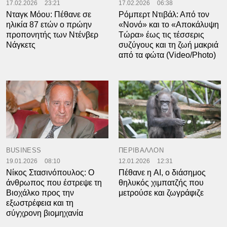
17.02.2026
23:21
17.02.2026
06:38
Νταγκ Μόου: Πέθανε σε
Ρόμπερτ Ντιβάλ: Από τον
ηλικία 87 ετών ο πρώην
«Νονό» και το «Αποκάλυψη
προπονητής των Ντένβερ
Τώρα» έως τις τέσσερις
Νάγκετς
συζύγους και τη ζωή μακριά
από τα φώτα (Video/Photo)
BUSINESS
ΠΕΡΙΒΑΛΛΟΝ
19.01.2026
08:10
12.01.2026
12:31
Νίκος Στασινόπουλος: Ο
Πέθανε η AI, ο διάσημος
άνθρωπος που έστρεψε τη
θηλυκός χιμπατζής που
Βιοχάλκο προς την
μετρούσε και ζωγράφιζε
εξωστρέφεια και τη
σύγχρονη βιομηχανία