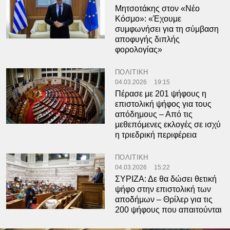
Μητσοτάκης στον «Νέο
Κόσμο»: «Έχουμε
συμφωνήσει για τη σύμβαση
αποφυγής διπλής
φορολογίας»
ΠΟΛΙΤΙΚΗ
04.03.2026
19:15
Πέρασε με 201 ψήφους η
επιστολική ψήφος για τους
απόδημους – Από τις
μεθεπόμενες εκλογές σε ισχύ
η τριεδρική περιφέρεια
ΠΟΛΙΤΙΚΗ
04.03.2026
15:22
ΣΥΡΙΖΑ: Δε θα δώσει θετική
ψήφο στην επιστολική των
αποδήμων – Θρίλερ για τις
200 ψήφους που απαιτούνται