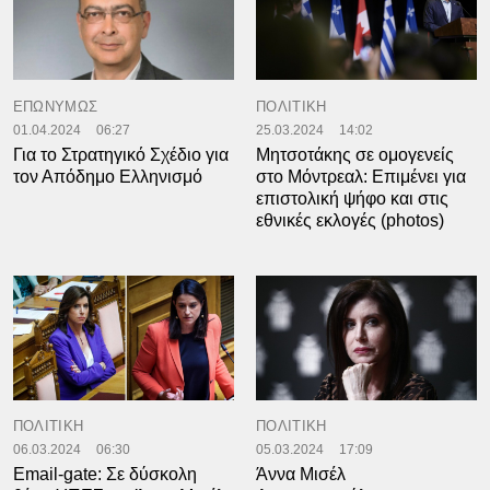
ΕΠΩΝΥΜΩΣ
ΠΟΛΙΤΙΚΗ
01.04.2024
06:27
25.03.2024
14:02
Για το Στρατηγικό Σχέδιο για
Μητσοτάκης σε ομογενείς
τον Απόδημο Ελληνισμό
στο Μόντρεαλ: Επιμένει για
επιστολική ψήφο και στις
εθνικές εκλογές (photos)
ΠΟΛΙΤΙΚΗ
ΠΟΛΙΤΙΚΗ
06.03.2024
06:30
05.03.2024
17:09
Email-gate: Σε δύσκολη
Άννα Μισέλ