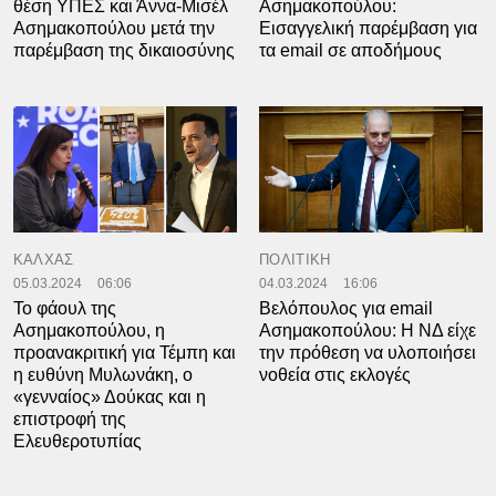
θέση ΥΠΕΣ και Άννα-Μισέλ
Ασημακοπούλου:
Ασημακοπούλου μετά την
Εισαγγελική παρέμβαση για
παρέμβαση της δικαιοσύνης
τα email σε αποδήμους
ΚΑΛΧΑΣ
ΠΟΛΙΤΙΚΗ
05.03.2024
06:06
04.03.2024
16:06
Το φάουλ της
Βελόπουλος για email
Ασημακοπούλου, η
Ασημακοπούλου: Η ΝΔ είχε
προανακριτική για Τέμπη και
την πρόθεση να υλοποιήσει
η ευθύνη Μυλωνάκη, ο
νοθεία στις εκλογές
«γενναίος» Δούκας και η
επιστροφή της
Ελευθεροτυπίας