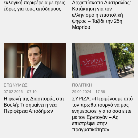
εκλογική περιφέρεια με τρεις
Αρχιεπίσκοπο Αυστραλίας:
έδρες για τους απόδημους
Κατάκτηση για τον
ελληνισμό η επιστολική
ψήφος – Ταξίδι την 25η
Μαρτίου
ΕΠΩΝΥΜΩΣ
ΠΟΛΙΤΙΚΗ
07.02.2026
07:10
29.09.2024
17:56
Η φωνή της Διασποράς στη
ΣΥΡΙΖΑ: «Περιμένουμε από
Βουλή: Τι σημαίνει η νέα
τον πρωθυπουργό να μας
Περιφέρεια Αποδήμων
ενημερώσει για τα όσα είπε
με τον Ερντογάν – Ας
επιστρέψει στην
πραγματικότητα»