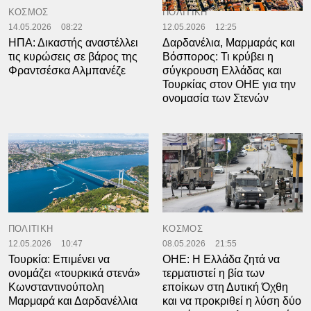
ΚΟΣΜΟΣ
ΠΟΛΙΤΙΚΗ
14.05.2026
08:22
12.05.2026
12:25
ΗΠΑ: Δικαστής αναστέλλει
Δαρδανέλια, Μαρμαράς και
τις κυρώσεις σε βάρος της
Βόσπορος: Τι κρύβει η
Φραντσέσκα Αλμπανέζε
σύγκρουση Ελλάδας και
Τουρκίας στον ΟΗΕ για την
ονομασία των Στενών
ΠΟΛΙΤΙΚΗ
ΚΟΣΜΟΣ
12.05.2026
10:47
08.05.2026
21:55
Τουρκία: Επιμένει να
OHE: Η Ελλάδα ζητά να
ονομάζει «τουρκικά στενά»
τερματιστεί η βία των
Κωνσταντινούπολη
εποίκων στη Δυτική Όχθη
Μαρμαρά και Δαρδανέλλια
και να προκριθεί η λύση δύο