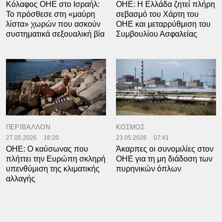
Κόλαφος ΟΗΕ στο Ισραήλ:
ΟΗΕ: H Ελλάδα ζητεί πλήρη
Το πρόσθεσε στη «μαύρη
σεβασμό του Χάρτη του
λίστα» χωρών που ασκούν
ΟΗΕ και μεταρρύθμιση του
συστηματικά σεξουαλική βία
Συμβουλίου Ασφαλείας
ΠΕΡΙΒΑΛΛΟΝ
ΚΟΣΜΟΣ
27.05.2026
16:20
23.05.2026
07:41
OHE: O καύσωνας που
Άκαρπες οι συνομιλίες στον
πλήττει την Ευρώπη σκληρή
ΟΗΕ για τη μη διάδοση των
υπενθύμιση της κλιματικής
πυρηνικών όπλων
αλλαγής