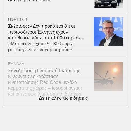
ΠΟΛΙΤΙΚΗ
Σκέρτσος: «Δεν προκύπτει ότι οι
περισσότεροι Έλληνες έχουν
καταθέσεις κάτω από 1.000 ευρώ» –
«Μπορεί να έχουν 51.300 ευρώ
μοιρασμένα σε λογαριασμούς»
ΕΛΛΑΔΑ
Συνεδρίασε η Επιτροπή Εκτίμησης
Κινδύνου: Σε κατάσταση
κινητοποίησης Red Code μεγάλο
κομμάτι της χώρας – Ισχυροί άνεμοι
και ριπές έως 9 μποφόρ τη Δευτέρα
Δείτε όλες τις ειδήσεις