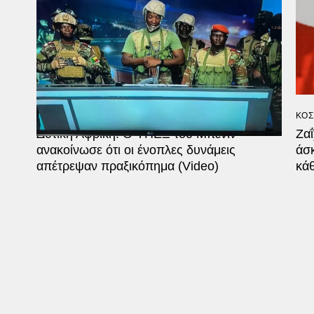
ΚΟΣΜΟΣ
ΚΟΣ
Δυτική Αφρική: Ο ΥΠΕΞ του Μπενίν
Ζα
ανακοίνωσε ότι οι ένοπλες δυνάμεις
άσκ
απέτρεψαν πραξικόπημα (Video)
κάθ