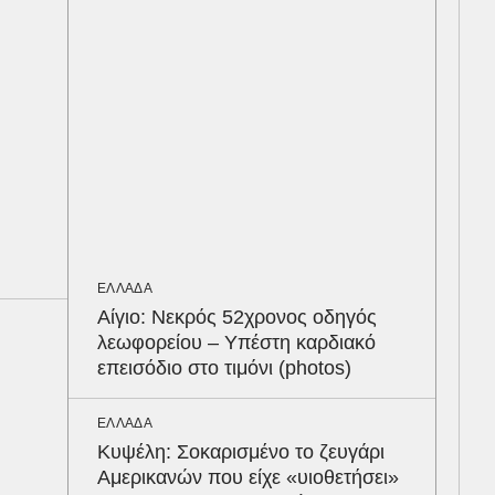
του
ΚΟΣ
Υπε
ουρ
ταυ
ΠΑΡ
Στα
δια
ΕΛΛΑΔΑ
– Η
Αίγιο: Νεκρός 52χρονος οδηγός
του
λεωφορείου – Υπέστη καρδιακό
επεισόδιο στο τιμόνι (photos)
LIF
Παρ
ΕΛΛΑΔΑ
τις
Κυψέλη: Σοκαρισμένο το ζευγάρι
seq
Αμερικανών που είχε «υιοθετήσει»