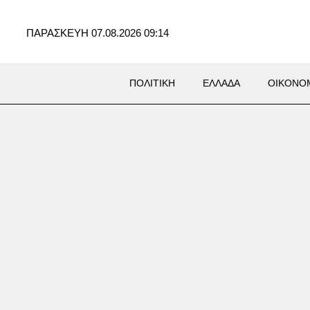
ΠΑΡΑΣΚΕΥΗ 07.08.2026 09:14
ΠΟΛΙΤΙΚΗ
ΕΛΛΑΔΑ
ΟΙΚΟΝΟ
: Νεκρός 52χρονος οδηγός
ρείου – Υπέστη καρδιακό
διο στο τιμόνι (photos)