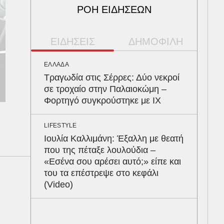
ΡΟΗ ΕΙΔΗΣΕΩΝ
ΕΙΔΗΣΕΙΣ
ΔΗΜΟΦΙΛΗ
ΕΛΛΑΔΑ
ΠΕΡ
Τραγωδία στις Σέρρες: Δύο νεκροί
Φλό
σε τροχαίο στην Παλαιοκώμη –
πύθ
Φορτηγό συγκρούστηκε με ΙΧ
κέρ
δια
LIFESTYLE
Ιουλία Καλλιμάνη: Έξαλλη με θεατή
ΥΓΕ
που της πέταξε λουλούδια –
Τα 
«Εσένα σου αρέσει αυτό;» είπε και
σάκ
του τα επέστρεψε στο κεφάλι
στη
(Video)
ΑΥΤ
Κρά
είν