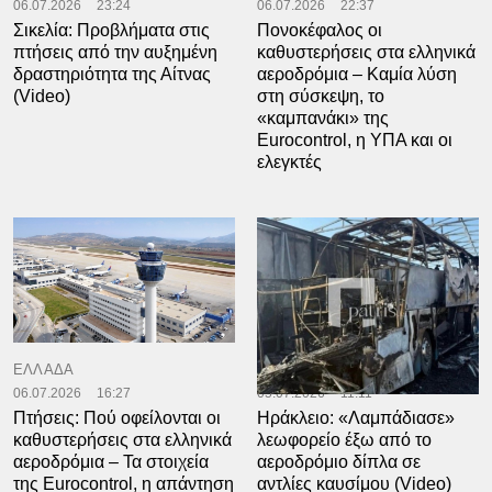
06.07.2026
23:24
06.07.2026
22:37
Σικελία: Προβλήματα στις
Πονοκέφαλος οι
πτήσεις από την αυξημένη
καθυστερήσεις στα ελληνικά
δραστηριότητα της Αίτνας
αεροδρόμια – Καμία λύση
(Video)
στη σύσκεψη, το
«καμπανάκι» της
Eurocontrol, η ΥΠΑ και οι
ελεγκτές
ΕΛΛΑΔΑ
ΕΛΛΑΔΑ
06.07.2026
16:27
05.07.2026
11:11
Πτήσεις: Πού οφείλονται οι
Ηράκλειο: «Λαμπάδιασε»
καθυστερήσεις στα ελληνικά
λεωφορείο έξω από το
αεροδρόμια – Τα στοιχεία
αεροδρόμιο δίπλα σε
της Eurocontrol, η απάντηση
αντλίες καυσίμου (Video)