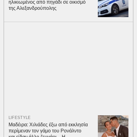
ηλικιωμένος από πηγάδι σε οικισμό
της Αλεξανδρούπολης
LIFESTYLE
Μαδέιρα: Χιλιάδες έξω από εκκλησία
περίμεναν τον γάμο του Ρονάλντο
και είδαν άλλο ζευγάρι – Η