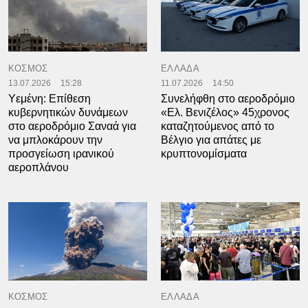
ΚΟΣΜΟΣ
ΕΛΛΑΔΑ
13.07.2026
15:28
11.07.2026
14:50
Yεμένη: Επίθεση
Συνελήφθη στο αεροδρόμιο
κυβερνητικών δυνάμεων
«Ελ. Βενιζέλος» 45χρονος
στο αεροδρόμιο Σαναά για
καταζητούμενος από το
να μπλοκάρουν την
Βέλγιο για απάτες με
προσγείωση ιρανικού
κρυπτονομίσματα
αεροπλάνου
ΚΟΣΜΟΣ
ΕΛΛΑΔΑ