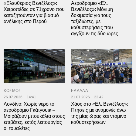
«Ελευθέριος Βενιζέλος»:
Αεροδρόμιο «Ελ.
Χειροπέδες σε 71χρονο που
Βενιζέλος»: Μόνιμη
καταζητούνταν για βιασμό
δοκιμασία για τους
ανήλικης στο Περού
ταξιδιώτες, με
καθυστερήσεις που
αγγίζουν τις δύο ώρες
ΚΟΣΜΟΣ
ΕΛΛΑΔΑ
26.07.2026
14:41
21.07.2026
22:42
Λονδίνο: Χωρίς νερό το
Χάος στο «Ελ. Βενιζέλος»:
αεροδρόμιο Γκάτγουικ –
Πτήσεις με αναμονές άνω
Μοιράζουν μπουκάλια στους
της μίας ώρας και ντόμινο
επιβάτες, εκτός λειτουργίας
καθυστερήσεων
οι τουαλέτες