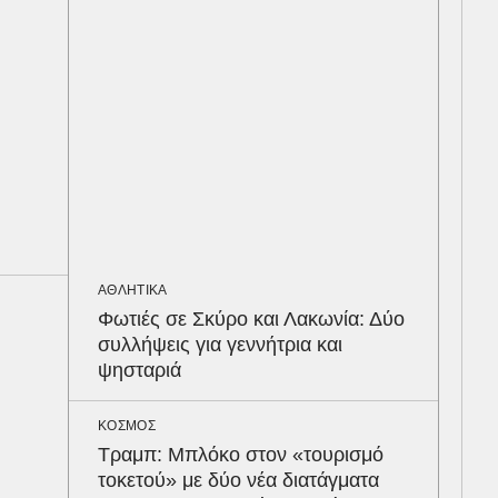
προ
ΟΙΚ
Το 
του
φέρ
ΥΓΕ
Τα 
σάκ
ΑΘΛΗΤΙΚΑ
στη
Φωτιές σε Σκύρο και Λακωνία: Δύο
συλλήψεις για γεννήτρια και
MED
ψησταριά
«Κ
Κυκ
ΚΟΣΜΟΣ
τον
Τραμπ: Μπλόκο στον «τουρισμό
Παυ
τοκετού» με δύο νέα διατάγματα