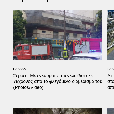
ΕΛΛΑΔΑ
ΕΛΛ
Σέρρες: Με εγκαύματα απεγκλωβίστηκε
Ατ
78χρονος από το φλεγόμενο διαμέρισμά του
στ
(Photos/Video)
απ