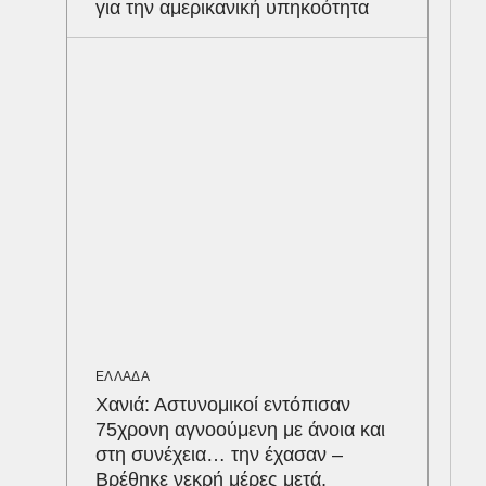
για την αμερικανική υπηκοότητα
ΑΘΛ
«Ντ
τον
οι 
στη
ταχ
ΕΛΛΑΔΑ
Χανιά: Αστυνομικοί εντόπισαν
75χρονη αγνοούμενη με άνοια και
στη συνέχεια… την έχασαν –
Βρέθηκε νεκρή μέρες μετά,