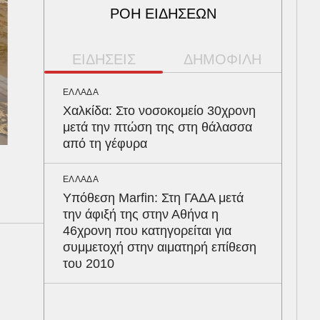
ΡΟΗ ΕΙΔΗΣΕΩΝ
ΕΙΔΗΣΕΙΣ
ΔΗΜΟΦΙΛΗ
ΕΛΛΑΔΑ
ΠΕΡ
Χαλκίδα: Στο νοσοκομείο 30χρονη
Φλό
μετά την πτώση της στη θάλασσα
πύθ
από τη γέφυρα
κέρ
δια
ΕΛΛΑΔΑ
Υπόθεση Marfin: Στη ΓΑΔΑ μετά
ΑΥΤ
την άφιξή της στην Αθήνα η
Κρά
46χρονη που κατηγορείται για
είν
συμμετοχή στην αιματηρή επίθεση
του
του 2010
ΥΓΕ
Το 
ρίχ