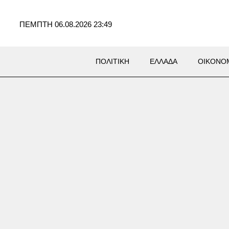
ΠΕΜΠΤΗ 06.08.2026 23:49
ΠΟΛΙΤΙΚΗ
ΕΛΛΑΔΑ
ΟΙΚΟΝΟ
ΚΑ
ς σε Σκύρο και Λακωνία: Δύο
εις για γεννήτρια και
ριά