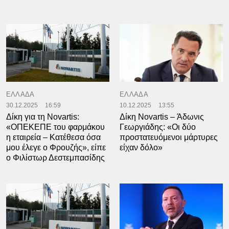
ΕΛΛΑΔΑ
ΕΛΛΑΔΑ
30.12.2025
16:59
10.12.2025
13:55
Δίκη για τη Novartis:
Δίκη Novartis – Άδωνις
«ΟΠΕΚΕΠΕ του φαρμάκου
Γεωργιάδης: «Οι δύο
η εταιρεία – Κατέθεσα όσα
προστατευόμενοι μάρτυρες
μου έλεγε ο Φρουζής», είπε
είχαν δόλο»
ο Φιλίστωρ Δεστεμπασίδης