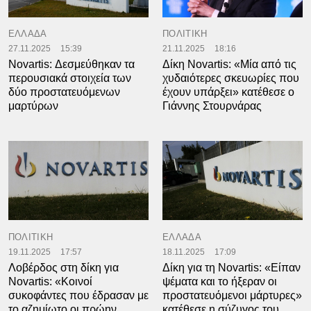
ΕΛΛΑΔΑ
ΠΟΛΙΤΙΚΗ
27.11.2025
15:39
21.11.2025
18:16
Novartis: Δεσμεύθηκαν τα
Δίκη Novartis: «Μία από τις
περουσιακά στοιχεία των
χυδαιότερες σκευωρίες που
δύο προστατευόμενων
έχουν υπάρξει» κατέθεσε ο
μαρτύρων
Γιάννης Στουρνάρας
ΠΟΛΙΤΙΚΗ
ΕΛΛΑΔΑ
19.11.2025
17:57
18.11.2025
17:09
Λοβέρδος στη δίκη για
Δίκη για τη Novartis: «Είπαν
Novartis: «Κοινοί
ψέματα και το ήξεραν οι
συκοφάντες που έδρασαν με
προστατευόμενοι μάρτυρες»
το αζημίωτο οι πρώην
κατέθεσε η σύζυγος του