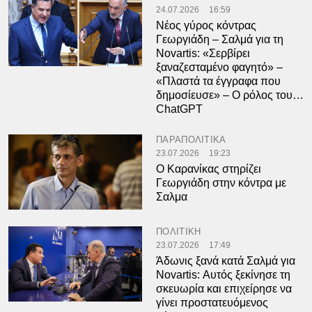
24.07.2026
16:59
Νέος γύρος κόντρας
Γεωργιάδη – Σαλμά για τη
Novartis: «Σερβίρει
ξαναζεσταμένο φαγητό» –
«Πλαστά τα έγγραφα που
δημοσίευσε» – Ο ρόλος του…
ChatGPT
ΠΑΡΑΠΟΛΙΤΙΚΑ
23.07.2026
19:23
Ο Καρανίκας στηρίζει
Γεωργιάδη στην κόντρα με
Σαλμα
ΠΟΛΙΤΙΚΗ
23.07.2026
17:49
Άδωνις ξανά κατά Σαλμά για
Novartis: Αυτός ξεκίνησε τη
σκευωρία και επιχείρησε να
γίνει προστατευόμενος