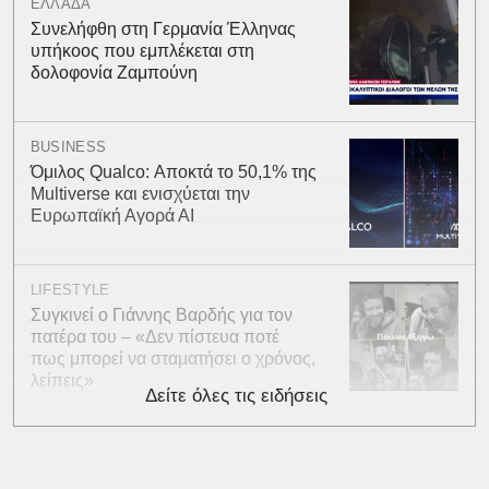
ΕΛΛΑΔΑ
Συνελήφθη στη Γερμανία Έλληνας
υπήκοος που εμπλέκεται στη
δολοφονία Ζαμπούνη
BUSINESS
Όμιλος Qualco: Αποκτά το 50,1% της
Multiverse και ενισχύεται την
Ευρωπαϊκή Αγορά ΑΙ
LIFESTYLE
Συγκινεί ο Γιάννης Βαρδής για τον
πατέρα του – «Δεν πίστευα ποτέ
πως μπορεί να σταματήσει ο χρόνος,
λείπεις»
Δείτε όλες τις ειδήσεις