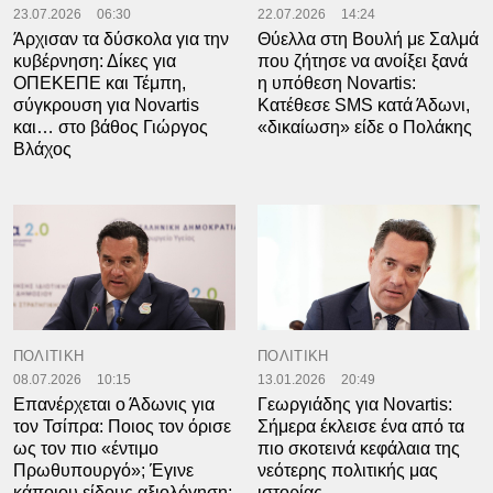
23.07.2026
06:30
22.07.2026
14:24
Άρχισαν τα δύσκολα για την
Θύελλα στη Βουλή με Σαλμά
κυβέρνηση: Δίκες για
που ζήτησε να ανοίξει ξανά
ΟΠΕΚΕΠΕ και Τέμπη,
η υπόθεση Novartis:
σύγκρουση για Novartis
Κατέθεσε SMS κατά Άδωνι,
και… στο βάθος Γιώργος
«δικαίωση» είδε ο Πολάκης
Βλάχος
ΠΟΛΙΤΙΚΗ
ΠΟΛΙΤΙΚΗ
08.07.2026
10:15
13.01.2026
20:49
Επανέρχεται ο Άδωνις για
Γεωργιάδης για Novartis:
τον Τσίπρα: Ποιος τον όρισε
Σήμερα έκλεισε ένα από τα
ως τον πιο «έντιμο
πιο σκοτεινά κεφάλαια της
Πρωθυπουργό»; Έγινε
νεότερης πολιτικής μας
κάποιου είδους αξιολόγηση;
ιστορίας