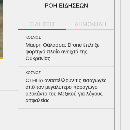
ΡΟΗ ΕΙΔΗΣΕΩΝ
ΕΙΔΗΣΕΙΣ
ΔΗΜΟΦΙΛΗ
ΚΟΣΜΟΣ
ΥΓΕ
Μαύρη Θάλασσα: Drone έπληξε
Το 
φορτηγό πλοίο ανοιχτά της
ρίχ
Ουκρανίας
προ
ΚΟΣΜΟΣ
ΠΑΡ
Οι ΗΠΑ αναστέλλουν τις εισαγωγές
Ο Γ
από τον μεγαλύτερο παραγωγό
νοσ
αβοκάντο του Μεξικού για λόγους
Νοσ
ασφαλείας
«ευ
πρ
ΑΘΛ
Παν