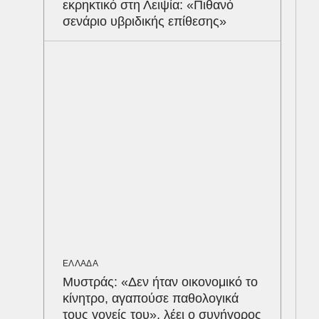
εκρηκτικό στη Λειψία: «Πιθανό
Το 
σενάριο υβριδικής επίθεσης»
νέα
Ανα
LIF
Νικ
στ
στα
(Vi
ΕΛΛΑΔΑ
Μυστράς: «Δεν ήταν οικονομικό το
κίνητρο, αγαπούσε παθολογικά
τους γονείς του», λέει ο συνήγορος