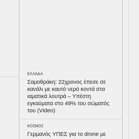
υπ
550
Παρ
ΕΛΛ
«Χτ
ήτα
διε
Ψά
ΕΛΛΑΔΑ
Σαμοθράκη: 22χρονος έπεσε σε
ΑΘΛ
κανάλι με καυτό νερό κοντά στα
«Ντ
ιαματικά λουτρά – Υπέστη
τον
εγκαύματα στο 49% του σώματός
οι 
του (Video)
στη
ταχ
ΚΟΣΜΟΣ
Γερμανός ΥΠΕΣ για το drone με
ΠΟΛ