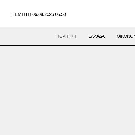
ΠΕΜΠΤΗ 06.08.2026 05:59
ΠΟΛΙΤΙΚΗ
ΕΛΛΑΔΑ
ΟΙΚΟΝΟ
ράκη: 22χρονος έπεσε σε
 με καυτό νερό κοντά στα
ικά λουτρά – Υπέστη