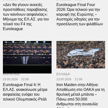
«Δεν θα γίνουν ανεκτές
Euroleague Final Four
προσπάθειες παραβίασης
2026: Ώρα τελικού για την
των κανόνων ασφαλείας»:
κορυφή της Ευρώπης –
Μήνυμα της ΕΛ.ΑΣ. για τον
Αυστηρές οδηγίες για την
τελικό του F4 της
προσέλευση των φιλάθλων
Euroleague
ΑΘΛΗΤΙΚΑ
ΕΛΛΑΔΑ
23.05.2026
22:08
23.05.2026
21:09
Euroleague Final 4: Η
Iron Maiden στην Αθήνα:
ΕΛ.ΑΣ. ανακοίνωσε μέτρα
Αποθέωση στο ΟΑΚΑ για τη
ασφαλείας ενόψει του
θρυλική μέταλ μπάντα –
τελικού Ολυμπιακός-Ρεάλ
Πάνω από 50.000
άνθρωποι στη συναυλία