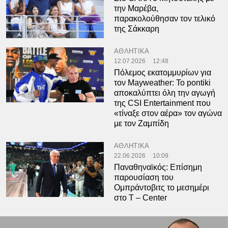
την Μαρέβα,
παρακολούθησαν τον τελικό
της Σάκκαρη
ΑΘΛΗΤΙΚΑ
12.07.2026
12:48
Πόλεμος εκατομμυρίων για
τον Mayweather: Το pontiki
αποκαλύπτει όλη την αγωγή
της CSI Entertainment που
«τίναξε στον αέρα» τον αγώνα
με τον Ζαμπίδη
ΑΘΛΗΤΙΚΑ
22.06.2026
10:09
Παναθηναϊκός: Επίσημη
παρουσίαση του
Ομπράντοβιτς το μεσημέρι
στο T – Center