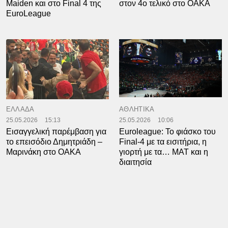
Maiden και στο Final 4 της
στον 4ο τελικό στο ΟΑΚΑ
EuroLeague
ΕΛΛΑΔΑ
ΑΘΛΗΤΙΚΑ
25.05.2026
15:13
25.05.2026
10:06
Εισαγγελική παρέμβαση για
Euroleague: Το φιάσκο του
το επεισόδιο Δημητριάδη –
Final-4 με τα εισιτήρια, η
Μαρινάκη στο ΟΑΚΑ
γιορτή με τα… ΜΑΤ και η
διαιτησία