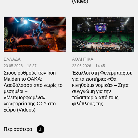
(Video)
ΕΛΛΑΔΑ
ΑΘΛΗΤΙΚΑ
23.05.2026
18:37
23.05.2026
14:45
Στους ρυθμούς των Iron
Έξαλλοι στη Φενέρμπαχτσε
Maiden το ΟΑΚΑ:
για τα εισιτήρια: «Θα
Λαοθάλασσα από νωρίς το
κινηθούμε νομικά» – Ζητά
μεσημέρι –
συγγνώμη για την
«Μεταμορφωμένα»
ταλαιπωρία από τους
λεωφορεία της ΟΣΥ στο
φιλάθλους της
χώρο (Videos)
Περισσότερα