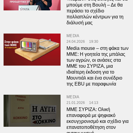
μπούμε στη Βουλή – Δε θα
περάσει το σχέδιο
πολλαπλών κέντρων για τη
διάλυσή μας
MEDIA
24.04.2026
19:30
Media mouse – στη φάκα των
ΜΜΕ: Η γοητεία της μπάλας
των αγρών, οι ανάσες στα
ΜΜΕ του ΣΥΡΙΖΑ, μια
ιδιαίτερη έκδοση για το
Μουντιάλ και ένα συνέδριο
της EBU με παραφωνία
MEDIA
21.01.2026
14:13
ΜΜΕ ΣΥΡΙΖΑ: Ολική
επαναφορά με ψηφιακό
εκσυγχρονισμό και σχέδιο για
επανατοποθέτηση στον