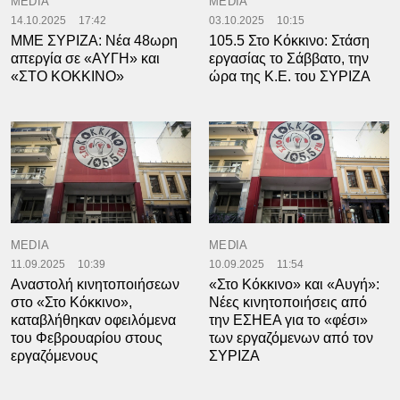
MEDIA
MEDIA
14.10.2025
17:42
03.10.2025
10:15
ΜΜΕ ΣΥΡΙΖΑ: Νέα 48ωρη
105.5 Στο Κόκκινο: Στάση
απεργία σε «ΑΥΓΗ» και
εργασίας το Σάββατο, την
«ΣΤΟ ΚΟΚΚΙΝΟ»
ώρα της Κ.Ε. του ΣΥΡΙΖΑ
MEDIA
MEDIA
11.09.2025
10:39
10.09.2025
11:54
Αναστολή κινητοποιήσεων
«Στο Κόκκινο» και «Αυγή»:
στο «Στο Κόκκινο»,
Νέες κινητοποιήσεις από
καταβλήθηκαν οφειλόμενα
την ΕΣΗΕΑ για το «φέσι»
του Φεβρουαρίου στους
των εργαζόμενων από τον
εργαζόμενους
ΣΥΡΙΖΑ