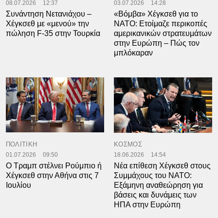
08.07.2026
12:37
03.07.2026
14:28
Συνάντηση Νετανιάχου –
«Βόμβα» Χέγκσεθ για το
Χέγκσεθ με «μενού» την
ΝΑΤΟ: Ετοίμαζε περικοπές
πώληση F-35 στην Τουρκία
αμερικανικών στρατευμάτων
στην Ευρώπη – Πώς τον
μπλόκαραν
ΠΟΛΙΤΙΚΗ
ΚΟΣΜΟΣ
01.07.2026
09:50
18.06.2026
14:54
Ο Τραμπ στέλνει Ρούμπιο ή
Νέα επίθεση Χέγκσεθ στους
Χέγκσεθ στην Αθήνα στις 7
Συμμάχους του ΝΑΤΟ:
Ιουλίου
Εξάμηνη αναθεώρηση για
βάσεις και δυνάμεις των
ΗΠΑ στην Ευρώπη