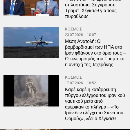
οπλοστάσια: Σύγκρουση
Τραμπ–Χέγκσεθ για τους
πυραύλους
ΚΟΣΜΟΣ
23.07.2026
10:07
Μέση Ανατολή: Οι
βομβαρδισμοί των ΗΠΑ στο
Ιράν φθάνουν στο όριό τους –
Ο εκνευρισμός του Τραμπ και
η αντοχή της Τεχεράνης
ΚΟΣΜΟΣ
17.07.2026
18:52
Καρέ-καρέ η κατάρρευση
πύργου ελέγχου του ιρανικού
ναυτικού μετά από
αμερικανικό πλήγμα – «Το
Ιράν δεν ελέγχει τα Στενά του
Ορμούζ», λέει ο Χέγκσεθ