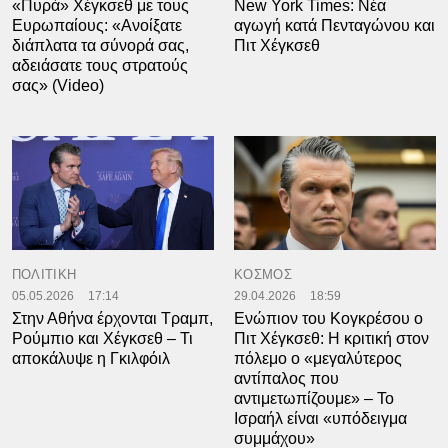
«Πυρά» Χέγκσεθ με τους
New York Times: Νέα
Ευρωπαίους: «Ανοίξατε
αγωγή κατά Πενταγώνου και
διάπλατα τα σύνορά σας,
Πιτ Χέγκσεθ
αδειάσατε τους στρατούς
σας» (Video)
ΠΟΛΙΤΙΚΗ
ΚΟΣΜΟΣ
05.05.2026
17:14
29.04.2026
18:59
Στην Αθήνα έρχονται Τραμπ,
Ενώπιον του Κογκρέσου ο
Ρούμπιο και Χέγκσεθ – Τι
Πιτ Χέγκσεθ: Η κριτική στον
αποκάλυψε η Γκιλφόιλ
πόλεμο ο «μεγαλύτερος
αντίπαλος που
αντιμετωπίζουμε» – Το
Ισραήλ είναι «υπόδειγμα
συμμάχου»