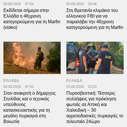
06.08.2026
07:54
05.08.2026
18:46
Εκδίδεται σήμερα στην
Στη Βρετανία κλιμάκιο του
Ελλάδα η 46χρονη
ελληνικού FBI για να
κατηγορούμενη για τη Marfin
παραλάβει την 46χρονη
(video)
κατηγορούμενη για τη Marfin
ΕΛΛΑΔΑ
ΕΛΛΑΔΑ
04.08.2026
07:53
03.08.2026
23:20
Στον ανακριτή ο δήμαρχος
Πυροσβεστική: Τέσσερις
Στυλίδας και ο τεχνικός
συλλήψεις για πρόκληση
υπεύθυνος
φωτιάς σε Αττική και
κατασκευαστικής για τη
Χαλκιδική – 30
μεγάλη πυρκαγιά στη
αγροτοδασικές πυρκαγιές το
Βοιωτία
τελευταίο 24ώρο