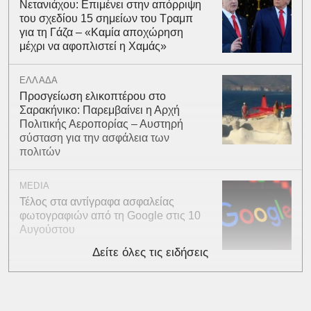
Νετανιάχου: Επιμένει στην απόρριψη
του σχεδίου 15 σημείων του Τραμπ
για τη Γάζα – «Καμία αποχώρηση
μέχρι να αφοπλιστεί η Χαμάς»
ΕΛΛΑΔΑ
Προσγείωση ελικοπτέρου στο
Σαρακήνικο: Παρεμβαίνει η Αρχή
Πολιτικής Αεροπορίας – Αυστηρή
σύσταση για την ασφάλεια των
πολιτών
MEDIA
Τέλος στα αντίγραφα ασφαλείας
φωτογραφιών από τη Google στις 10
Αυγούστου
Δείτε όλες τις ειδήσεις