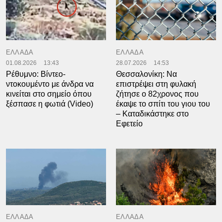
ΕΛΛΑΔΑ
ΕΛΛΑΔΑ
01.08.2026
13:43
28.07.2026
14:53
Ρέθυμνο: Βίντεο-
Θεσσαλονίκη: Να
ντοκουμέντο με άνδρα να
επιστρέψει στη φυλακή
κινείται στο σημείο όπου
ζήτησε ο 82χρονος που
ξέσπασε η φωτιά (Video)
έκαψε το σπίτι του γιου του
– Καταδικάστηκε στο
Εφετείο
ΕΛΛΑΔΑ
ΕΛΛΑΔΑ